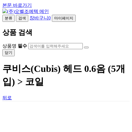
본문 바로가기
장바구니
0
분류
검색
마이페이지
상품 검색
상품명
필수
닫기
쿠비스(Cubis) 헤드 0.6옴 (5개
입) > 코일
뒤로