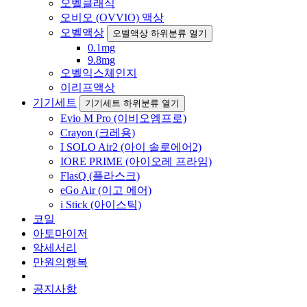
오벨클래식
오비오 (OVVIO) 액상
오벨액상
오벨액상 하위분류 열기
0.1mg
9.8mg
오벨익스체인지
이리프액상
기기세트
기기세트 하위분류 열기
Evio M Pro (이비오엠프로)
Crayon (크레용)
I SOLO Air2 (아이 솔로에어2)
IORE PRIME (아이오레 프라임)
FlasQ (플라스크)
eGo Air (이고 에어)
i Stick (아이스틱)
코일
아토마이저
악세서리
만원의행복
공지사항