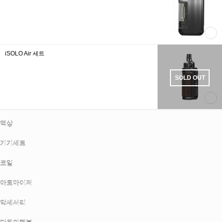
iSOLO Air 세트
SOLD OUT
액상
기기세트
코일
아토마이저
악세서리