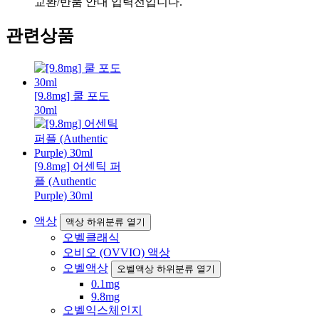
교환/반품 안내 입력전입니다.
관련상품
[9.8mg] 쿨 포도
30ml
[9.8mg] 어센틱 퍼
플 (Authentic
Purple) 30ml
액상
액상 하위분류 열기
오벨클래식
오비오 (OVVIO) 액상
오벨액상
오벨액상 하위분류 열기
0.1mg
9.8mg
오벨익스체인지