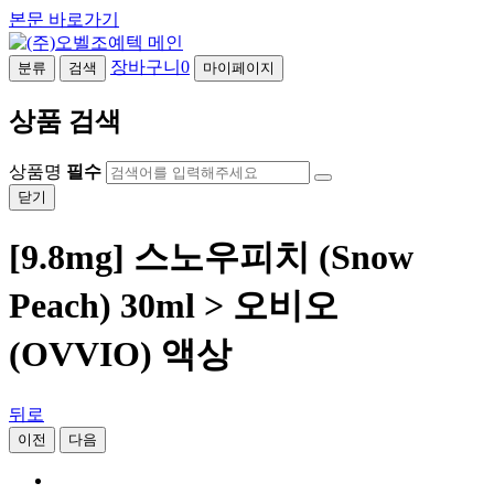
본문 바로가기
장바구니
0
분류
검색
마이페이지
상품 검색
상품명
필수
닫기
[9.8mg] 스노우피치 (Snow
Peach) 30ml > 오비오
(OVVIO) 액상
뒤로
이전
다음