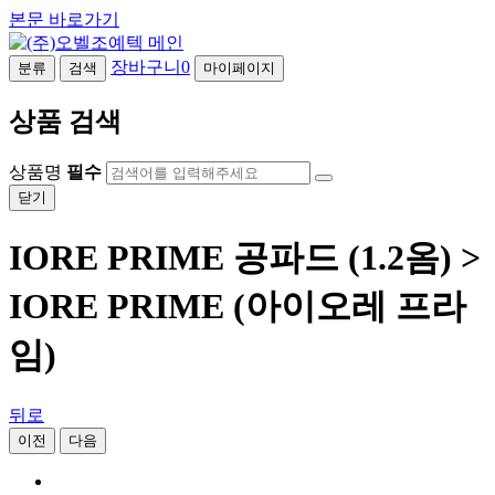
본문 바로가기
장바구니
0
분류
검색
마이페이지
상품 검색
상품명
필수
닫기
IORE PRIME 공파드 (1.2옴) >
IORE PRIME (아이오레 프라
임)
뒤로
이전
다음