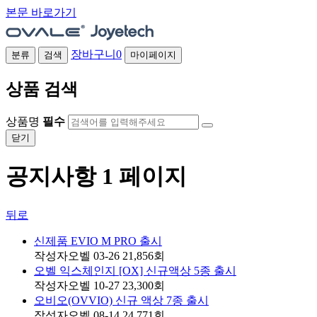
본문 바로가기
장바구니
0
분류
검색
마이페이지
상품 검색
상품명
필수
닫기
공지사항 1 페이지
뒤로
신제품 EVIO M PRO 출시
작성자
오벨
03-26
21,856
회
오벨 익스체인지 [OX] 신규액상 5종 출시
작성자
오벨
10-27
23,300
회
오비오(OVVIO) 신규 액상 7종 출시
작성자
오벨
08-14
24,771
회