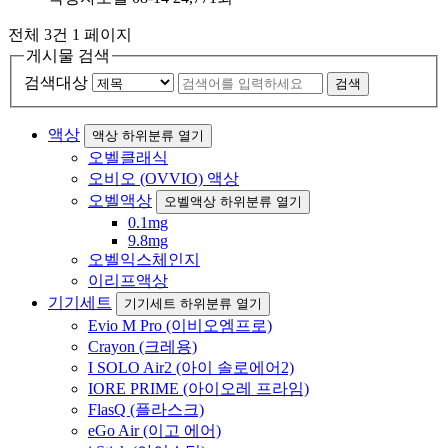
전체 3건
1 페이지
게시물 검색
검색대상
검색
액상
액상 하위분류 열기
오벨클래식
오비오 (OVVIO) 액상
오벨액상
오벨액상 하위분류 열기
0.1mg
9.8mg
오벨익스체인지
이리프액상
기기세트
기기세트 하위분류 열기
Evio M Pro (이비오엠프로)
Crayon (크레용)
I SOLO Air2 (아이 솔로에어2)
IORE PRIME (아이오레 프라임)
FlasQ (플라스크)
eGo Air (이고 에어)